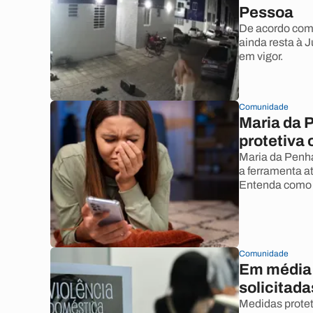
Pessoa
De acordo com 
ainda resta à J
em vigor.
Comunidade
Maria da 
protetiva 
Maria da Penha
a ferramenta a
Entenda como p
Comunidade
Em média 
solicitada
Medidas protet