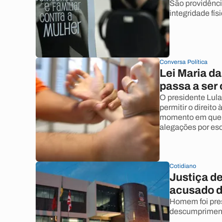
São providênci
integridade fís
Conversa Política
Lei Maria d
passa a ser
O presidente Lul
permitir o direito
momento em que a 
alegações por esc
Cotidiano
Justiça de
acusado d
Homem foi preso
descumprimento