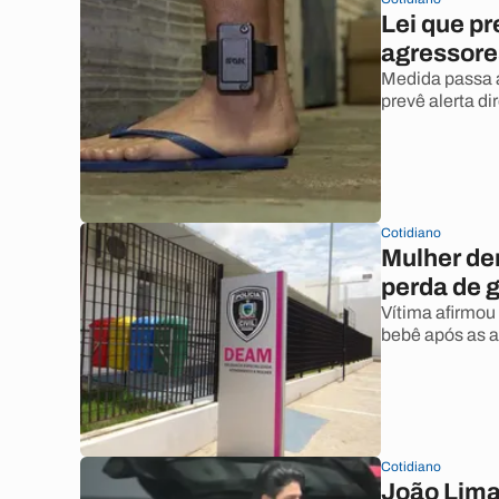
Lei que pr
agressore
Medida passa 
prevê alerta dir
Cotidiano
Mulher de
perda de 
Vítima afirmou
bebê após as 
Cotidiano
João Lima