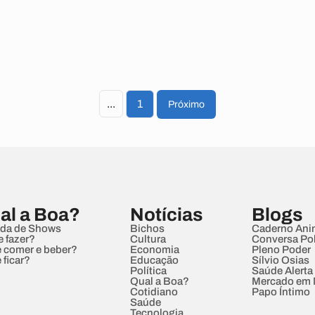
...
1
Próximo
al a Boa?
Notícias
Blogs
da de Shows
Bichos
Caderno Ani
e fazer?
Cultura
Conversa Pol
 comer e beber?
Economia
Pleno Poder
 ficar?
Educação
Sílvio Osias
Política
Saúde Alerta
Qual a Boa?
Mercado em
Cotidiano
Papo Íntimo
Saúde
Tecnologia