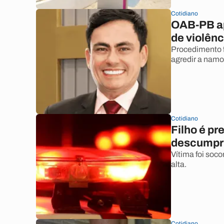
Cotidiano
OAB-PB ap
de violên
Procedimento f
agredir a namo
Cotidiano
Filho é pr
descumpri
Vítima foi soc
alta.
Cotidiano