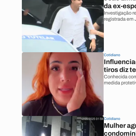
da ex-esp
Investigação r
registrada em
Cotidiano
Influencia
tiros diz 
Conhecida como
medida proteti
Cotidiano
Mulher agr
condomíni