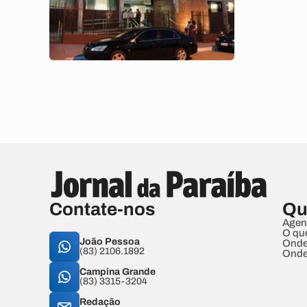
Contate-nos
Qu
Agen
O qu
João Pessoa
Onde
(83) 2106.1892
Onde
Campina Grande
(83) 3315-3204
Redação