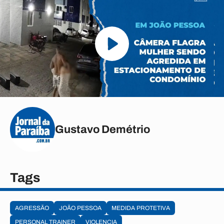
Gustavo Demétrio
Tags
AGRESSÃO
JOÃO PESSOA
MEDIDA PROTETIVA
PERSONAL TRAINER
VIOLENCIA