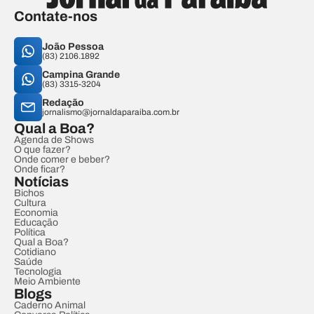
Contate-nos
João Pessoa
(83) 2106.1892
Campina Grande
(83) 3315-3204
Redação
jornalismo@jornaldaparaiba.com.br
Qual a Boa?
Agenda de Shows
O que fazer?
Onde comer e beber?
Onde ficar?
Notícias
Bichos
Cultura
Economia
Educação
Política
Qual a Boa?
Cotidiano
Saúde
Tecnologia
Meio Ambiente
Blogs
Caderno Animal