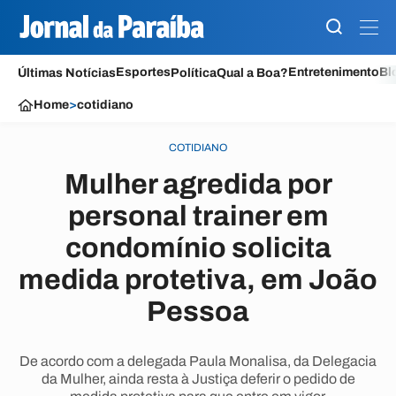
Esportes
Entretenimento
Bl
Últimas Notícias
Política
Qual a Boa?
Home
>
cotidiano
COTIDIANO
Mulher agredida por
personal trainer em
condomínio solicita
medida protetiva, em João
Pessoa
De acordo com a delegada Paula Monalisa, da Delegacia
da Mulher, ainda resta à Justiça deferir o pedido de