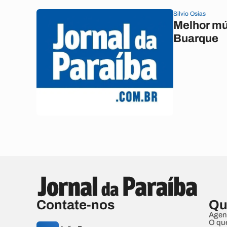
Silvio Osias
Melhor mú
Buarque
Contate-nos
Qu
Agen
O qu