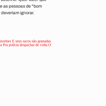
nge as pessoas de "bom
 deveriam ignorar.
 enormes
E seus sacos são granadas
la
Pra polícia despachar de volta
O
?