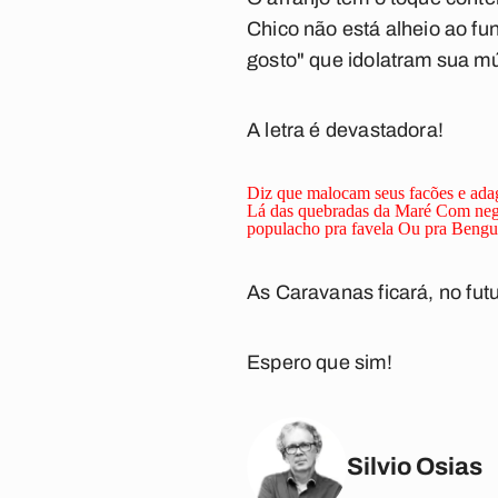
Chico não está alheio ao f
gosto" que idolatram sua m
A letra é devastadora!
Diz que malocam seus facões e ada
Lá das quebradas da Maré
Com negr
populacho pra favela
Ou pra Bengue
As Caravanas
ficará, no f
Espero que sim!
Silvio Osias