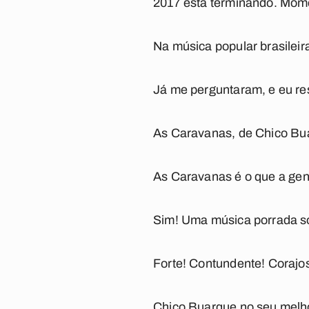
2017 está terminando. Mome
Na música popular brasileir
Já me perguntaram, e eu re
As Caravanas
, de Chico Bu
As Caravanas
é o que a ge
Sim! Uma música porrada so
Forte! Contundente! Corajo
Chico Buarque no seu melh