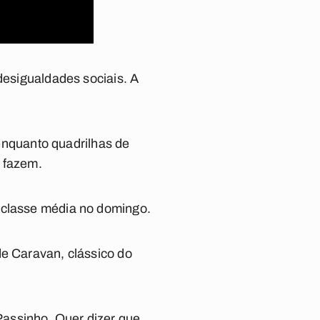
desigualdades sociais. A
nquanto quadrilhas de
o fazem.
a classe média no domingo.
de
Caravan
, clássico do
Passinho. Quer dizer que