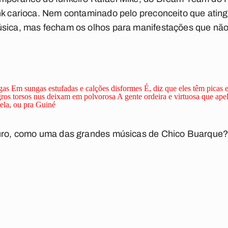
unk carioca. Nem contaminado pelo preconceito que ati
úsica, mas fecham os olhos para manifestações que não
gas
Em sungas estufadas e calções disformes
É, diz que eles têm picas
os torsos nus deixam em polvorosa
A gente ordeira e virtuosa que ape
la, ou pra Guiné
uturo, como uma das grandes músicas de Chico Buarque