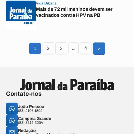
Vida Urbana
Mais de 72 mil meninos devem ser
vacinados contra HPV na PB
1
2
3
...
4
>
Contate-nos
João Pessoa
(83) 2106.1892
Campina Grande
(83) 3315-3204
Redação