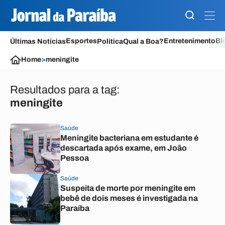
Esportes
Entretenimento
Bl
Últimas Notícias
Política
Qual a Boa?
Home
>
meningite
Resultados para a tag:
meningite
Saúde
Meningite bacteriana em estudante é
descartada após exame, em João
Pessoa
Saúde
Suspeita de morte por meningite em
bebê de dois meses é investigada na
Paraíba