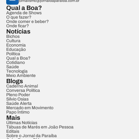
jornalismo@jornaldaparaiba.com.br
Qual a Boa?
Agenda de Shows
O que fazer?
Onde comer e beber?
Onde ficar?
Notícias
Bichos
Cultura
Economia
Educação
Política
Qual a Boa?
Cotidiano
Saúde
Tecnologia
Meio Ambiente
Blogs
Caderno Animal
Conversa Política
Pleno Poder
Sílvio Osias
Saúde Alerta
Mercado em Movimento
Papo Íntimo
Mais
Últimas Notícias
Tábuas de Marés em João Pessoa
Editais
Sobre o Jornal da Paraíba