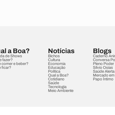
al a Boa?
Notícias
Blogs
da de Shows
Bichos
Caderno Ani
e fazer?
Cultura
Conversa Pol
 comer e beber?
Economia
Pleno Poder
 ficar?
Educação
Sílvio Osias
Política
Saúde Alerta
Qual a Boa?
Mercado em
Cotidiano
Papo Íntimo
Saúde
Tecnologia
Meio Ambiente