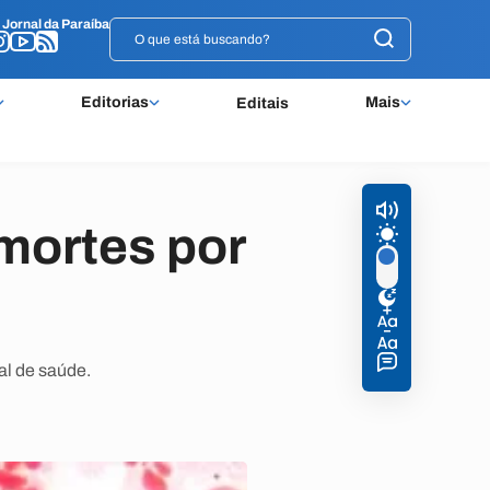
o
o
Jornal da Paraíba
Jornal da Paraíba
Editorias
Mais
Editais
 mortes por
al de saúde.