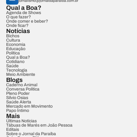
jornalismo@jornaldaparaiba.com.br
Qual a Boa?
Agenda de Shows
O que fazer?
Onde comer e beber?
Onde ficar?
Notícias
Bichos
Cultura
Economia
Educação
Política
Qual a Boa?
Cotidiano
Saúde
Tecnologia
Meio Ambiente
Blogs
Caderno Animal
Conversa Política
Pleno Poder
Sílvio Osias
Saúde Alerta
Mercado em Movimento
Papo Íntimo
Mais
Últimas Notícias
Tábuas de Marés em João Pessoa
Editais
Sobre o Jornal da Paraíba