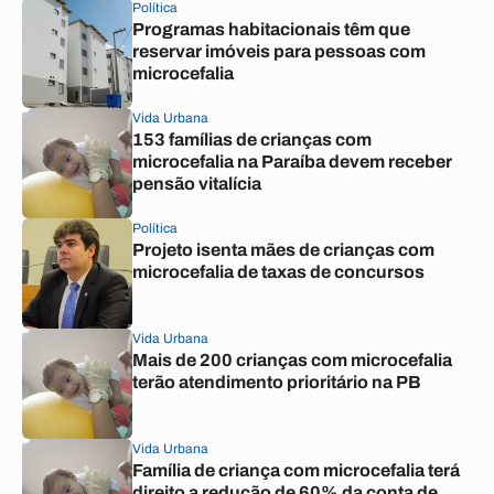
Política
Programas habitacionais têm que
reservar imóveis para pessoas com
microcefalia
Vida Urbana
153 famílias de crianças com
microcefalia na Paraíba devem receber
pensão vitalícia
Política
Projeto isenta mães de crianças com
microcefalia de taxas de concursos
Vida Urbana
Mais de 200 crianças com microcefalia
terão atendimento prioritário na PB
Vida Urbana
Família de criança com microcefalia terá
direito a redução de 60% da conta de