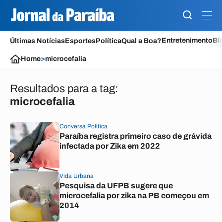
Entretenimento
Bl
Últimas Notícias
Esportes
Política
Qual a Boa?
Home
>
microcefalia
Resultados para a tag:
microcefalia
Conversa Política
Paraíba registra primeiro caso de grávida
infectada por Zika em 2022
Vida Urbana
Pesquisa da UFPB sugere que
microcefalia por zika na PB começou em
2014