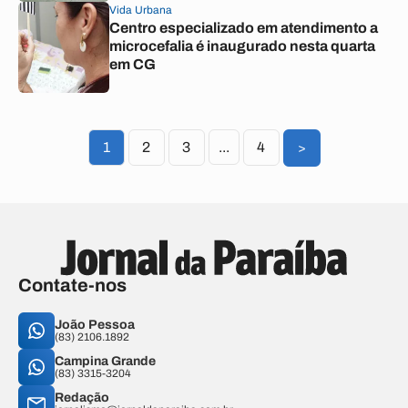
Vida Urbana
Centro especializado em atendimento a
microcefalia é inaugurado nesta quarta
em CG
1
2
3
...
4
>
Contate-nos
João Pessoa
(83) 2106.1892
Campina Grande
(83) 3315-3204
Redação