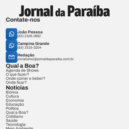
Contate-nos
João Pessoa
(83) 2106.1892
Campina Grande
(83) 3315-3204
Redação
jornalismo@jornaldaparaiba.com.br
Qual a Boa?
Agenda de Shows
O que fazer?
Onde comer e beber?
Onde ficar?
Notícias
Bichos
Cultura
Economia
Educação
Política
Qual a Boa?
Cotidiano
Saúde
Tecnologia
Meio Ambiente