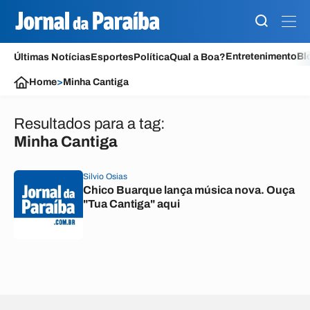
Entretenimento
Bl
Últimas Notícias
Esportes
Política
Qual a Boa?
Home
>
Minha Cantiga
Resultados para a tag:
Minha Cantiga
Silvio Osias
Chico Buarque lança música nova. Ouça
"Tua Cantiga" aqui