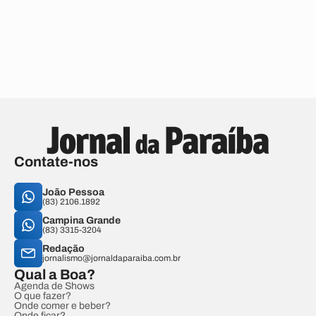
Contate-nos
João Pessoa
(83) 2106.1892
Campina Grande
(83) 3315-3204
Redação
jornalismo@jornaldaparaiba.com.br
Qual a Boa?
Agenda de Shows
O que fazer?
Onde comer e beber?
Onde ficar?