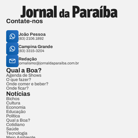
Contate-nos
João Pessoa
(83) 2106.1892
Campina Grande
(83) 3315-3204
Redação
jornalismo@jornaldaparaiba.com.br
Qual a Boa?
Agenda de Shows
O que fazer?
Onde comer e beber?
Onde ficar?
Notícias
Bichos
Cultura
Economia
Educação
Política
Qual a Boa?
Cotidiano
Saúde
Tecnologia
Meio Ambiente