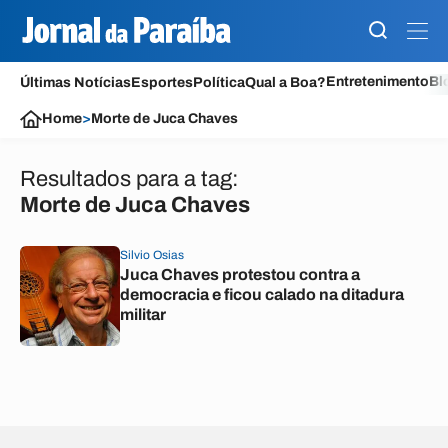
Entretenimento
Bl
Últimas Notícias
Esportes
Política
Qual a Boa?
Home
>
Morte de Juca Chaves
Resultados para a tag:
Morte de Juca Chaves
Silvio Osias
Juca Chaves protestou contra a
democracia e ficou calado na ditadura
militar