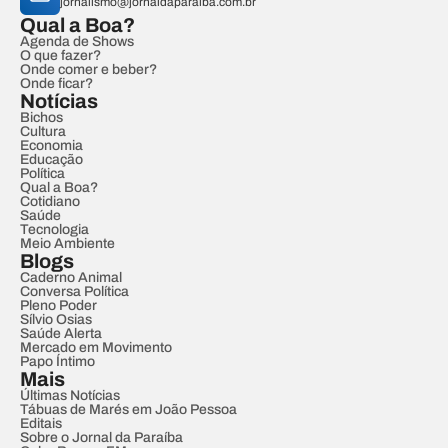
jornalismo@jornaldaparaiba.com.br
Qual a Boa?
Agenda de Shows
O que fazer?
Onde comer e beber?
Onde ficar?
Notícias
Bichos
Cultura
Economia
Educação
Política
Qual a Boa?
Cotidiano
Saúde
Tecnologia
Meio Ambiente
Blogs
Caderno Animal
Conversa Política
Pleno Poder
Sílvio Osias
Saúde Alerta
Mercado em Movimento
Papo Íntimo
Mais
Últimas Notícias
Tábuas de Marés em João Pessoa
Editais
Sobre o Jornal da Paraíba