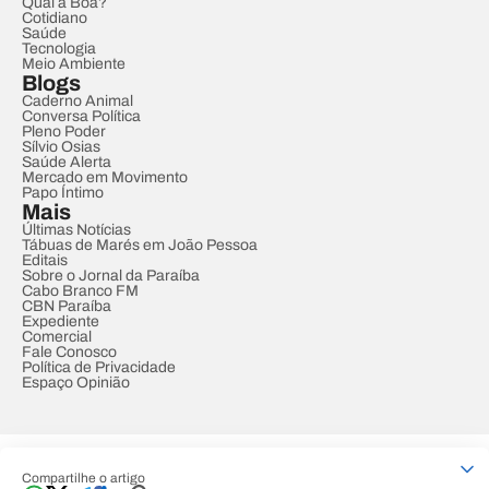
Qual a Boa?
Cotidiano
Saúde
Tecnologia
Meio Ambiente
Blogs
Caderno Animal
Conversa Política
Pleno Poder
Sílvio Osias
Saúde Alerta
Mercado em Movimento
Papo Íntimo
Mais
Últimas Notícias
Tábuas de Marés em João Pessoa
Editais
Sobre o Jornal da Paraíba
Cabo Branco FM
CBN Paraíba
Expediente
Comercial
Fale Conosco
Política de Privacidade
Espaço Opinião
© REDE PARAÍBA DE COMUNICAÇÃO
Compartilhe o artigo