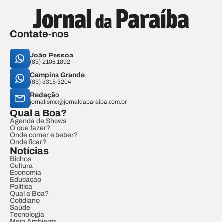
Contate-nos
João Pessoa
(83) 2106.1892
Campina Grande
(83) 3315-3204
Redação
jornalismo@jornaldaparaiba.com.br
Qual a Boa?
Agenda de Shows
O que fazer?
Onde comer e beber?
Onde ficar?
Notícias
Bichos
Cultura
Economia
Educação
Política
Qual a Boa?
Cotidiano
Saúde
Tecnologia
Meio Ambiente