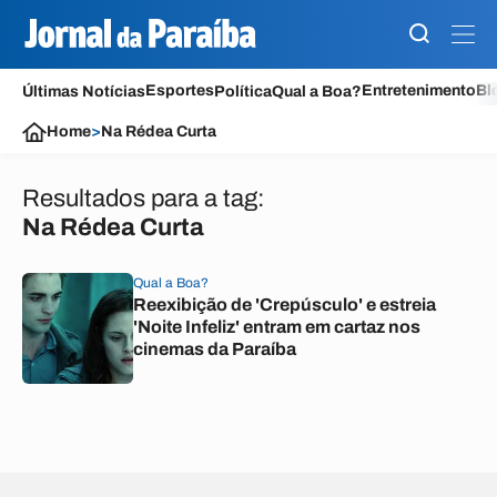
Esportes
Entretenimento
Bl
Últimas Notícias
Política
Qual a Boa?
Home
>
Na Rédea Curta
Resultados para a tag:
Na Rédea Curta
Qual a Boa?
Reexibição de 'Crepúsculo' e estreia
'Noite Infeliz' entram em cartaz nos
cinemas da Paraíba