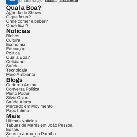
jornalismo@jornaldaparaiba.com.br
Qual a Boa?
Agenda de Shows
O que fazer?
Onde comer e beber?
Onde ficar?
Notícias
Bichos
Cultura
Economia
Educação
Política
Qual a Boa?
Cotidiano
Saúde
Tecnologia
Meio Ambiente
Blogs
Caderno Animal
Conversa Política
Pleno Poder
Sílvio Osias
Saúde Alerta
Mercado em Movimento
Papo Íntimo
Mais
Últimas Notícias
Tábuas de Marés em João Pessoa
Editais
Sobre o Jornal da Paraíba