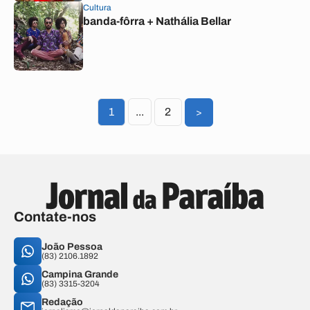
Cultura
banda-fôrra + Nathália Bellar
1
...
2
>
Contate-nos
João Pessoa
(83) 2106.1892
Campina Grande
(83) 3315-3204
Redação