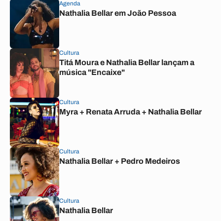
Agenda
Nathalia Bellar em João Pessoa
Cultura
Titá Moura e Nathalia Bellar lançam a
música "Encaixe"
Cultura
Myra + Renata Arruda + Nathalia Bellar
Cultura
Nathalia Bellar + Pedro Medeiros
Cultura
Nathalia Bellar