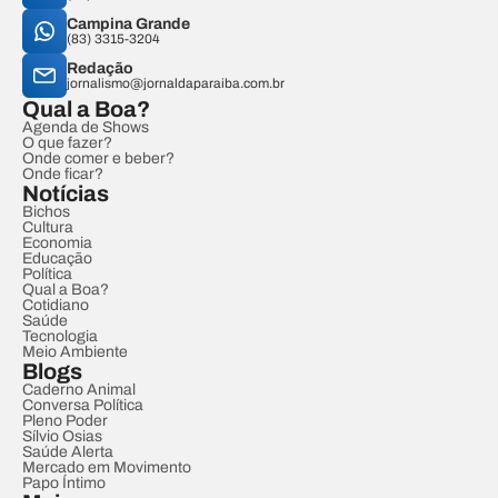
Campina Grande
(83) 3315-3204
Redação
jornalismo@jornaldaparaiba.com.br
Qual a Boa?
Agenda de Shows
O que fazer?
Onde comer e beber?
Onde ficar?
Notícias
Bichos
Cultura
Economia
Educação
Política
Qual a Boa?
Cotidiano
Saúde
Tecnologia
Meio Ambiente
Blogs
Caderno Animal
Conversa Política
Pleno Poder
Sílvio Osias
Saúde Alerta
Mercado em Movimento
Papo Íntimo