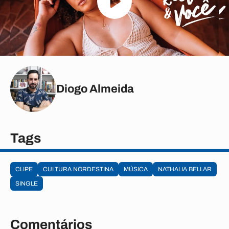
Diogo Almeida
Tags
CLIPE
CULTURA NORDESTINA
MÚSICA
NATHALIA BELLAR
SINGLE
Comentários