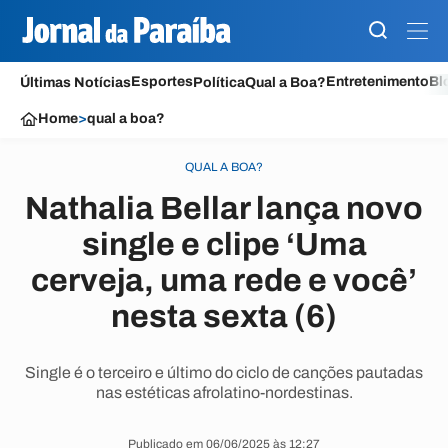
Esportes
Entretenimento
Bl
Últimas Notícias
Política
Qual a Boa?
Home
>
qual a boa?
QUAL A BOA?
Nathalia Bellar lança novo
single e clipe ‘Uma
cerveja, uma rede e você’
nesta sexta (6)
Single é o terceiro e último do ciclo de canções pautadas
nas estéticas afrolatino-nordestinas.
Publicado em 06/06/2025 às 12:27