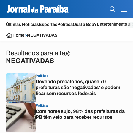
Entretenimento
Bl
Últimas Notícias
Esportes
Política
Qual a Boa?
Home
>
NEGATIVADAS
Resultados para a tag:
NEGATIVADAS
Política
Devendo precatórios, quase 70
prefeituras são 'negativadas' e podem
ficar sem recursos federais
Política
Com nome sujo, 98% das prefeituras da
PB têm veto para receber recursos