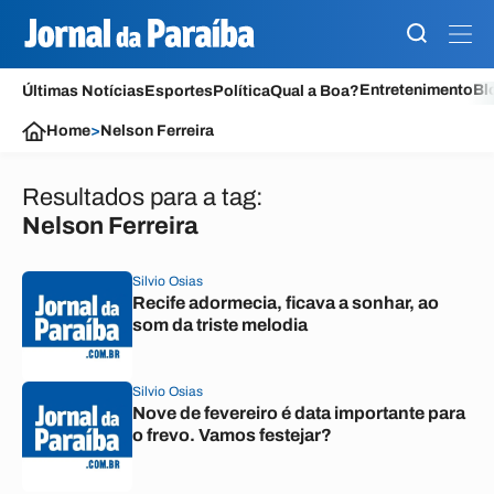
Entretenimento
Bl
Últimas Notícias
Esportes
Política
Qual a Boa?
Home
>
Nelson Ferreira
Resultados para a tag:
Nelson Ferreira
Silvio Osias
Recife adormecia, ficava a sonhar, ao
som da triste melodia
Silvio Osias
Nove de fevereiro é data importante para
o frevo. Vamos festejar?