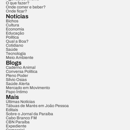
O que fazer?
Onde comer e beber?
Onde ficar?
Notícias
Bichos
Cultura
Economia
Educação
Política
Qual a Boa?
Cotidiano
Saúde
Tecnologia
Meio Ambiente
Blogs
Caderno Animal
Conversa Política
Pleno Poder
Sílvio Osias
Saúde Alerta
Mercado em Movimento
Papo Íntimo
Mais
Últimas Notícias
Tábuas de Marés em João Pessoa
Editais
Sobre o Jornal da Paraíba
Cabo Branco FM
CBN Paraíba
Expediente