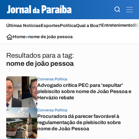
Entretenimento
Bl
Últimas Notícias
Esportes
Política
Qual a Boa?
Home
>
nome de joão pessoa
Resultados para a tag:
nome de joão pessoa
Conversa Política
Advogado critica PEC para 'sepultar'
plebiscito sobre nome de João Pessoa e
Hervázio rebate
Conversa Política
Procuradora dá parecer favorável à
regulamentação de plebiscito sobre
nome de João Pessoa