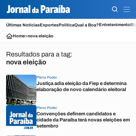
Entretenimento
Bl
Últimas Notícias
Esportes
Política
Qual a Boa?
Home
>
nova eleição
Resultados para a tag:
nova eleição
Pleno Poder
Justiça adia eleição da Fiep e determina
elaboração de novo calendário eleitoral
Pleno Poder
Convenções definem candidatos e
cidade da Paraíba terá novas eleições em
setembro