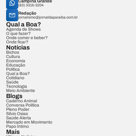
Campina Grande
(83) 3315-3204
Redação
jornalismo@jornaldaparaiba.com.br
Qual a Boa?
Agenda de Shows
O que fazer?
Onde comer e beber?
Onde ficar?
Notícias
Bichos
Cultura
Economia
Educação
Política
Qual a Boa?
Cotidiano
Saúde
Tecnologia
Meio Ambiente
Blogs
Caderno Animal
Conversa Política
Pleno Poder
Sílvio Osias
Saúde Alerta
Mercado em Movimento
Papo Íntimo
Mais