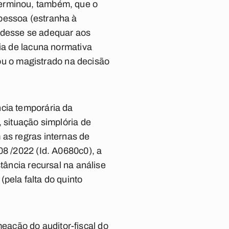
terminou, também, que o
pessoa (estranha à
pudesse se adequar aos
cia de lacuna normativa
brou o magistrado na decisão
ncia temporária da
 situação simplória de
 as regras internas de
08 /2022 (Id. A0680c0), a
tância recursal na análise
pela falta do quinto
ação do auditor-fiscal do