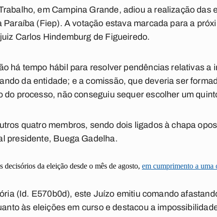
Trabalho, em Campina Grande, adiou a realização das e
 Paraíba (Fiep). A votação estava marcada para a próxim
juiz Carlos Hindemburg de Figueiredo.
ão há tempo hábil para resolver pendências relativas 
ndo da entidade; e a comissão, que deveria ser forma
o do processo, não conseguiu sequer escolher um quinto
tros quatro membros, sendo dois ligados à chapa oposic
l presidente, Buega Gadelha.
os decisórios da eleição desde o mês de agosto,
em cumprimento a uma ou
sória (Id. E570b0d), este Juízo emitiu comando afastand
quanto às eleições em curso e destacou a impossibilidad