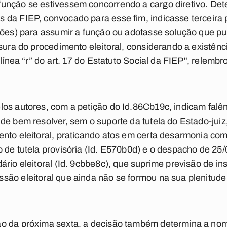
unção se estivessem concorrendo a cargo diretivo. De
 da FIEP, convocado para esse fim, indicasse terceira 
ições) para assumir a função ou adotasse solução que 
isura do procedimento eleitoral, considerando a existên
alínea “r” do art. 17 do Estatuto Social da FIEP", relem
os autores, com a petição do Id.86Cb19c, indicam falê
de bem resolver, sem o suporte da tutela do Estado-juiz,
nto eleitoral, praticando atos em certa desarmonia com
 de tutela provisória (Id. E570b0d) e o despacho de 25/
rio eleitoral (Id. 9cbbe8c), que suprime previsão de ins
ão eleitoral que ainda não se formou na sua plenitude (
o da próxima sexta, a decisão também determina a nome