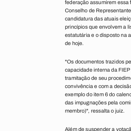
federação assumirem essa f
Conselho de Representantes
candidatura das atuais ele
princípios que envolvem a l
estatutária e o disposto na 
de hoje.
"Os documentos trazidos pel
capacidade interna da FIEP 
tramitação de seu procedime
convivência e com a decisão
exemplo do item 6 do calendá
das impugnações pela comiss
membro)", ressalta o juiz.
Além de suspender a votaçã