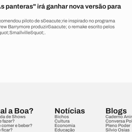
s panteras" irá ganhar nova versão para
omendou piloto de s&eacute;rie inspirado no programa
rew Barrymore produzir&aacute; o remake escrito pelos
quot;Smallville&quot;.
al a Boa?
Notícias
Blogs
da de Shows
Bichos
Caderno Ani
e fazer?
Cultura
Conversa Pol
 comer e beber?
Economia
Pleno Poder
 ficar?
Educação
Sílvio Osias