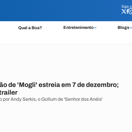
Siga 
Siga 
Entretenimento
Blogs
Qual a Boa?
ão de 'Mogli' estreia em 7 de dezembro;
trailer
do por Andy Serkis, o Gollum de 'Senhor dos Anéis'