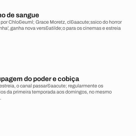
o de sangue
por Chlo&euml; Grace Moretz, cl&aacute;ssico do horror
anha', ganha nova vers&atilde;o para os cinemas e estreia
upagem do poder e cobiça
estreia, o canal passar&aacute; regularmente os
ios da primeira temporada aos domingos, no mesmo
.