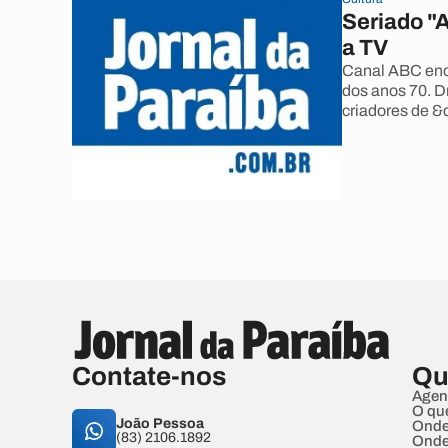
Seriado "A
a TV
Canal ABC enc
dos anos 70. D
criadores de &
Contate-nos
Qu
Agen
O qu
João Pessoa
Onde
(83) 2106.1892
Onde