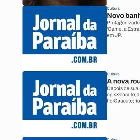
Cultura
Novo banh
Protagonizado 
'Carrie, a Estr
em JP.
Cultura
A nova ro
Depois de sua 
epis&oacute;d
hor&aacute;rio
Cultura