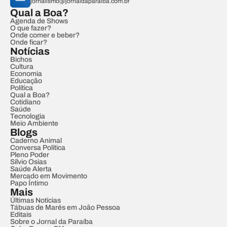
jornalismo@jornaldaparaiba.com.br
Qual a Boa?
Agenda de Shows
O que fazer?
Onde comer e beber?
Onde ficar?
Notícias
Bichos
Cultura
Economia
Educação
Política
Qual a Boa?
Cotidiano
Saúde
Tecnologia
Meio Ambiente
Blogs
Caderno Animal
Conversa Política
Pleno Poder
Sílvio Osias
Saúde Alerta
Mercado em Movimento
Papo Íntimo
Mais
Últimas Notícias
Tábuas de Marés em João Pessoa
Editais
Sobre o Jornal da Paraíba