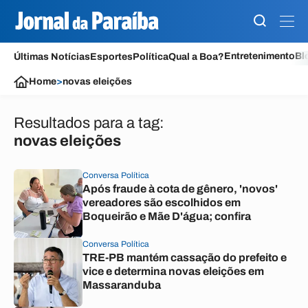
Entretenimento
Bl
Últimas Notícias
Esportes
Política
Qual a Boa?
Home
>
novas eleições
Resultados para a tag:
novas eleições
Conversa Política
Após fraude à cota de gênero, 'novos'
vereadores são escolhidos em
Boqueirão e Mãe D'água; confira
Conversa Política
TRE-PB mantém cassação do prefeito e
vice e determina novas eleições em
Massaranduba