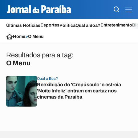
Esportes
Entretenimento
Bl
Últimas Notícias
Política
Qual a Boa?
Home
>
O Menu
Resultados para a tag:
O Menu
Qual a Boa?
Reexibição de 'Crepúsculo' e estreia
'Noite Infeliz' entram em cartaz nos
cinemas da Paraíba