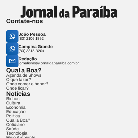
Contate-nos
João Pessoa
(83) 2106.1892
Campina Grande
(83) 3315-3204
Redação
jornalismo@jornaldaparaiba.com.br
Qual a Boa?
Agenda de Shows
O que fazer?
Onde comer e beber?
Onde ficar?
Notícias
Bichos
Cultura
Economia
Educação
Política
Qual a Boa?
Cotidiano
Saúde
Tecnologia
Meio Ambiente