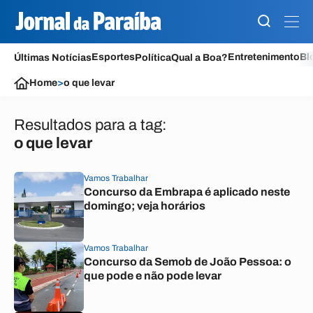
Esportes
Entretenimento
Bl
Últimas Notícias
Política
Qual a Boa?
Home
>
o que levar
Resultados para a tag:
o que levar
Vamos Trabalhar
Concurso da Embrapa é aplicado neste
domingo; veja horários
Vamos Trabalhar
Concurso da Semob de João Pessoa: o
que pode e não pode levar