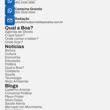
(83) 2106.1892
Campina Grande
(83) 3315-3204
Redação
jornalismo@jornaldaparaiba.com.br
Qual a Boa?
Agenda de Shows
O que fazer?
Onde comer e beber?
Onde ficar?
Notícias
Bichos
Cultura
Economia
Educação
Política
Qual a Boa?
Cotidiano
Saúde
Tecnologia
Meio Ambiente
Blogs
Caderno Animal
Conversa Política
Pleno Poder
Sílvio Osias
Saúde Alerta
Mercado em Movimento