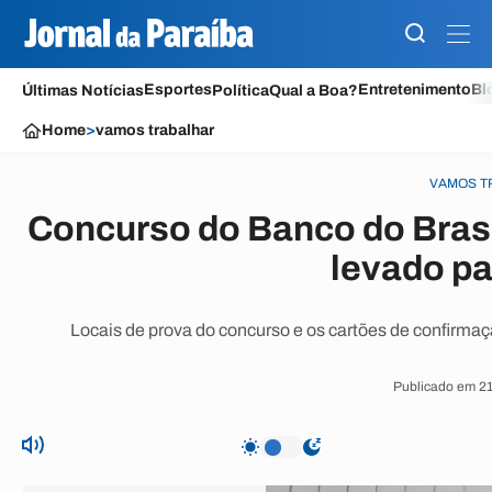
Esportes
Entretenimento
Bl
Últimas Notícias
Política
Qual a Boa?
Home
>
vamos trabalhar
VAMOS T
Concurso do Banco do Brasi
levado pa
Locais de prova do concurso e os cartões de confirmaçã
Publicado em 21