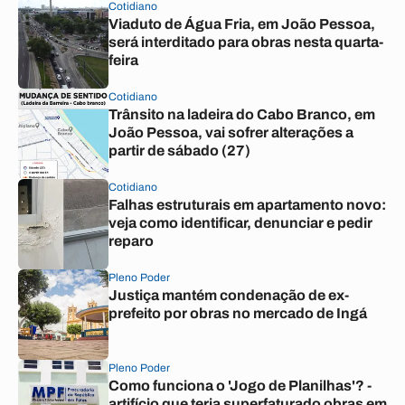
Cotidiano
Viaduto de Água Fria, em João Pessoa,
será interditado para obras nesta quarta-
feira
Cotidiano
Trânsito na ladeira do Cabo Branco, em
João Pessoa, vai sofrer alterações a
partir de sábado (27)
Cotidiano
Falhas estruturais em apartamento novo:
veja como identificar, denunciar e pedir
reparo
Pleno Poder
Justiça mantém condenação de ex-
prefeito por obras no mercado de Ingá
Pleno Poder
Como funciona o 'Jogo de Planilhas'? -
artifício que teria superfaturado obras em