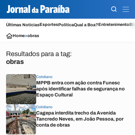
Esportes
Entretenimento
Bl
Últimas Notícias
Política
Qual a Boa?
Home
>
obras
Resultados para a tag:
obras
Cotidiano
MPPB entra com ação contra Funesc
após identificar falhas de segurança no
Espaço Cultural
Cotidiano
Cagepa interdita trecho da Avenida
Tancredo Neves, em João Pessoa, por
conta de obras