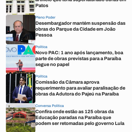
Patos
Pleno Poder
Desembargador mantém suspensão das
obras do Parque da Cidade em João
Pessoa
Política
Novo PAC: 1 ano após lançamento, boa
parte de obras previstas para a Paraíba
segue no papel
Política
Comissão da Câmara aprova
requerimento para avaliar paralisação de
obras da Adutora do Pajeú na Paraíba
Conversa Política
Confira onde estão as 125 obras da
Educação paradas na Paraíba que
podem ser retomadas pelo governo Lula