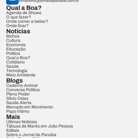
jornalismo@jornaldaparaiba.com.br
Qual a Boa?
Agenda de Shows
O que fazer?
Onde comer e beber?
Onde ficar?
Notícias
Bichos
Cultura
Economia
Educação
Política
Qual a Boa?
Cotidiano
Saúde
Tecnologia
Meio Ambiente
Blogs
Caderno Animal
Conversa Política
Pleno Poder
Sílvio Osias
Saúde Alerta
Mercado em Movimento
Papo Íntimo
Mais
Últimas Notícias
Tábuas de Marés em João Pessoa
Editais
Sobre o Jornal da Paraíba