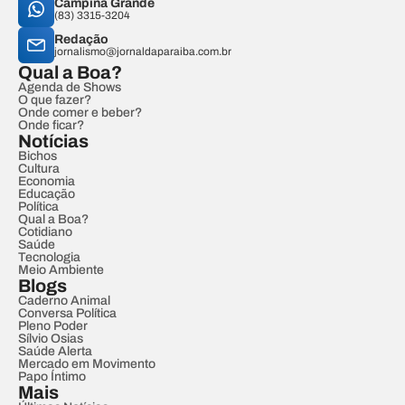
Campina Grande
(83) 3315-3204
Redação
jornalismo@jornaldaparaiba.com.br
Qual a Boa?
Agenda de Shows
O que fazer?
Onde comer e beber?
Onde ficar?
Notícias
Bichos
Cultura
Economia
Educação
Política
Qual a Boa?
Cotidiano
Saúde
Tecnologia
Meio Ambiente
Blogs
Caderno Animal
Conversa Política
Pleno Poder
Sílvio Osias
Saúde Alerta
Mercado em Movimento
Papo Íntimo
Mais