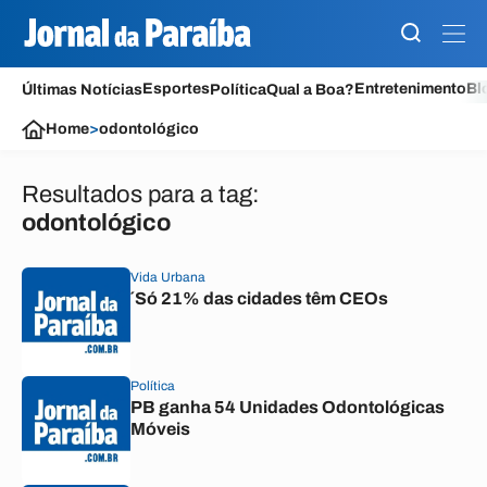
Esportes
Entretenimento
Bl
Últimas Notícias
Política
Qual a Boa?
Home
>
odontológico
Resultados para a tag:
odontológico
Vida Urbana
´Só 21% das cidades têm CEOs
Política
PB ganha 54 Unidades Odontológicas
Móveis