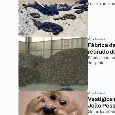
Local é um dos 
Vida Urbana
Fábrica d
retirado d
Fábrica paraib
das praias.
Vida Urbana
Vestígios
João Pes
Gotas foram vi