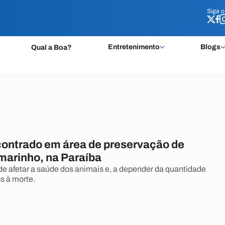
Siga 
Siga 
Entretenimento
Blogs
Qual a Boa?
contrado em área de preservação de
 marinho, na Paraíba
e afetar a saúde dos animais e, a depender da quantidade
os à morte.