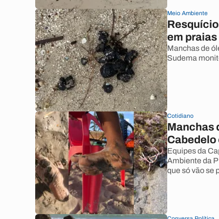
Meio Ambiente
Resquício
em praias
Manchas de óle
Sudema monito
Cotidiano
Manchas d
Cabedelo 
Equipes da Cap
Ambiente da Pr
que só vão se 
Conversa Política