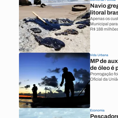
Navio greg
litoral bra
Apenas os cust
Municipal para
R$ 188 milhões
Vida Urbana
MP de aux
de óleo é 
Prorrogação fo
Oficial da Uni
Economia
Pescadore