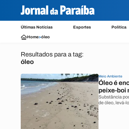
Últimas Notícias
Esportes
Política
Home
>
óleo
Resultados para a tag:
óleo
Meio Ambiente
Óleo é en
peixe-boi
Substância pod
de óleo, levá-l