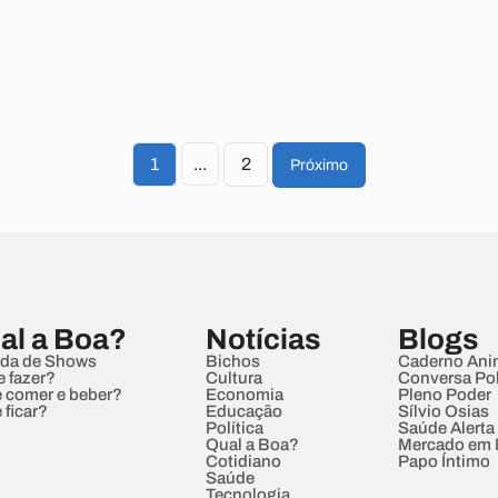
1
...
2
Próximo
al a Boa?
Notícias
Blogs
da de Shows
Bichos
Caderno Ani
e fazer?
Cultura
Conversa Pol
 comer e beber?
Economia
Pleno Poder
 ficar?
Educação
Sílvio Osias
Política
Saúde Alerta
Qual a Boa?
Mercado em
Cotidiano
Papo Íntimo
Saúde
Tecnologia