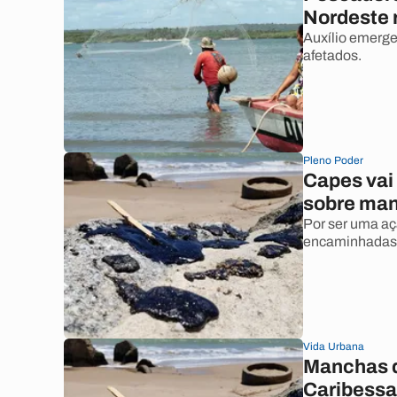
Nordeste 
Auxílio emerge
afetados.
Pleno Poder
Capes vai 
sobre man
Por ser uma aç
encaminhadas 
Vida Urbana
Manchas d
Caribessa