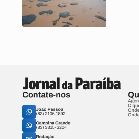
Contate-nos
Qu
Agen
O qu
João Pessoa
Onde
(83) 2106.1892
Onde
Campina Grande
(83) 3315-3204
Redação