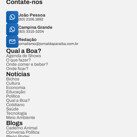
Contate-nos
João Pessoa
(83) 2106.1892
Campina Grande
(83) 3315-3204
Redação
jornalismo@jornaldaparaiba.com.br
Qual a Boa?
Agenda de Shows
O que fazer?
Onde comer e beber?
Onde ficar?
Notícias
Bichos
Cultura
Economia
Educação
Política
Qual a Boa?
Cotidiano
Saúde
Tecnologia
Meio Ambiente
Blogs
Caderno Animal
Conversa Política
Pleno Poder