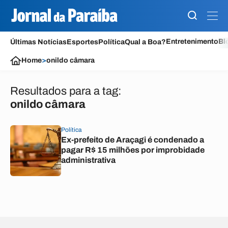
Entretenimento
Bl
Últimas Notícias
Esportes
Política
Qual a Boa?
Home
>
onildo câmara
Resultados para a tag:
onildo câmara
Política
Ex-prefeito de Araçagi é condenado a
pagar R$ 15 milhões por improbidade
administrativa