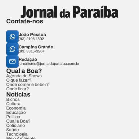
Contate-nos
João Pessoa
(83) 2106.1892
Campina Grande
(83) 3315-3204
Redação
jornalismo@jornaldaparaiba.com.br
Qual a Boa?
Agenda de Shows
O que fazer?
Onde comer e beber?
Onde ficar?
Notícias
Bichos
Cultura
Economia
Educação
Política
Qual a Boa?
Cotidiano
Saúde
Tecnologia
Meio Ambiente