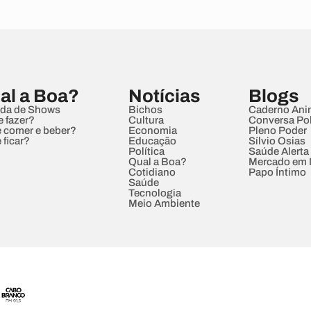
al a Boa?
Notícias
Blogs
da de Shows
Bichos
Caderno Ani
e fazer?
Cultura
Conversa Pol
 comer e beber?
Economia
Pleno Poder
 ficar?
Educação
Sílvio Osias
Política
Saúde Alerta
Qual a Boa?
Mercado em
Cotidiano
Papo Íntimo
Saúde
Tecnologia
Meio Ambiente