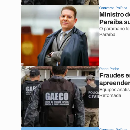
Conversa Política
Ministro 
Paraíba su
O paraibano fo
Paraíba.
Pleno Poder
Fraudes e
apreender
Equipes anali
Retomada
Conversa Política