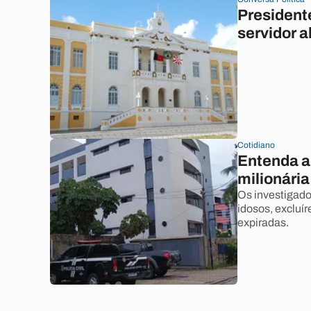
President
servidor 
Cotidiano
Entenda a
milionári
Os investigad
idosos, excluí
expiradas.