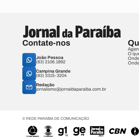
Contate-nos
Qu
Agen
O qu
João Pessoa
Onde
(83) 2106.1892
Onde
Campina Grande
(83) 3315-3204
Redação
jornalismo@jornaldaparaiba.com.br
© REDE PARAÍBA DE COMUNICAÇÃO