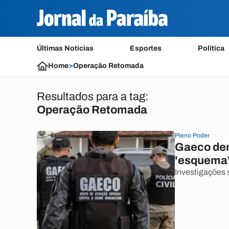
Últimas Notícias
Esportes
Política
Home
>
Operação Retomada
Resultados para a tag:
Operação Retomada
Pleno Poder
Gaeco den
'esquema'
Investigações