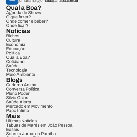
jornalismo@jornaldaparaiba.com.br
Qual a Boa?
Agenda de Shows
O que fazer?
Onde comer e beber?
Onde ficar?
Notícias
Bichos
Cultura
Economia
Educação
Política
Qual a Boa?
Cotidiano
Saúde
Tecnologia
Meio Ambiente
Blogs
Caderno Animal
Conversa Política
Pleno Poder
Sílvio Osias
Saúde Alerta
Mercado em Movimento
Papo Íntimo
Mais
Últimas Notícias
Tábuas de Marés em João Pessoa
Editais
Sobre o Jornal da Paraíba