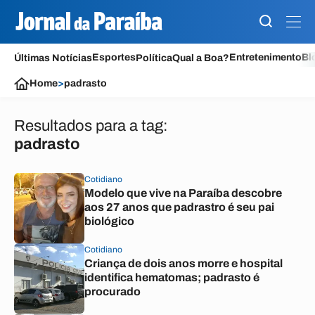
Esportes
Entretenimento
Bl
Últimas Notícias
Política
Qual a Boa?
Home
>
padrasto
Resultados para a tag:
padrasto
Cotidiano
Modelo que vive na Paraíba descobre
aos 27 anos que padrastro é seu pai
biológico
Cotidiano
Criança de dois anos morre e hospital
identifica hematomas; padrasto é
procurado