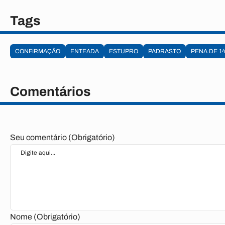
Tags
CONFIRMAÇÃO
ENTEADA
ESTUPRO
PADRASTO
PENA DE 1
Comentários
Seu comentário (Obrigatório)
Nome (Obrigatório)