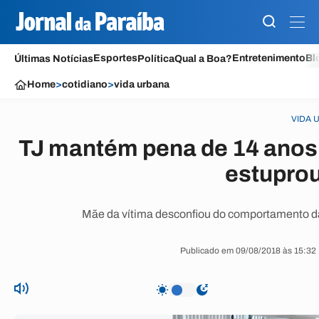
Esportes
Entretenimento
Bl
Últimas Notícias
Política
Qual a Boa?
Home
>
cotidiano
>
vida urbana
VIDA 
TJ mantém pena de 14 anos 
estupro
Mãe da vítima desconfiou do comportamento da s
Publicado em 09/08/2018 às 15:32 