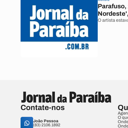
Parafuso,
Nordeste'
O artista esta
Contate-nos
Qu
Agen
O qu
João Pessoa
Onde
(83) 2106.1892
Onde