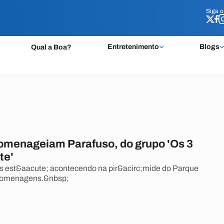
Siga 
Siga 
Entretenimento
Blogs
Qual a Boa?
homenageiam Parafuso, do grupo 'Os 3
te'
s est&aacute; acontecendo na pir&acirc;mide do Parque
homenagens.&nbsp;