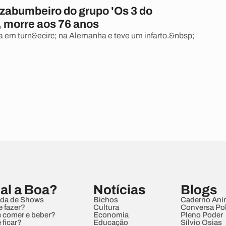
 zabumbeiro do grupo 'Os 3 do
, morre aos 76 anos
va em turn&ecirc; na Alemanha e teve um infarto.&nbsp;
al a Boa?
Notícias
Blogs
da de Shows
Bichos
Caderno Ani
e fazer?
Cultura
Conversa Pol
 comer e beber?
Economia
Pleno Poder
 ficar?
Educação
Sílvio Osias