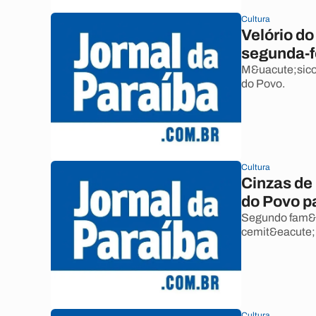
Cultura
Velório d
segunda-f
M&uacute;sico
do Povo.
Cultura
Cinzas de
do Povo 
Segundo fam&ia
cemit&eacute;r
Cultura