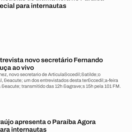
ecial para internautas
trevista novo secretário Fernando
uça ao vivo
ez, novo secretario de Articula&ccedil;&atilde;o
 &eacute; um dos entrevistados desta ter&ccedil;a-feira
 &eacute; transmitido das 12h &agrave;s 15h pela 101 FM.
raújo apresenta o Paraíba Agora
ara internautas