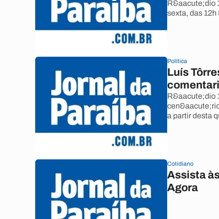
R&aacute;dio 
sexta, das 12h
Política
Luís Tôrre
comentari
R&aacute;dio 
cen&aacute;rio
a partir desta
Cotidiano
Assista à
Agora