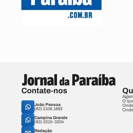
Contate-nos
Qu
Agen
O qu
João Pessoa
Onde
(83) 2106.1892
Onde
Campina Grande
(83) 3315-3204
Redação