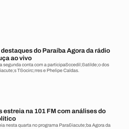
s destaques do Paraíba Agora da rádio
uça ao vivo
 segunda conta com a participa&ccedil;&atilde;o dos
iacute;s T&ocirc;rres e Phelipe Caldas.
s estreia na 101 FM com análises do
lítico
reia nesta quarta no programa Para&iacute;ba Agora da