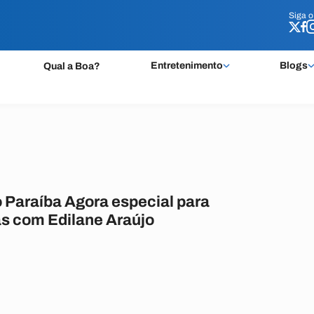
Siga 
Siga 
Entretenimento
Blogs
Qual a Boa?
o Paraíba Agora especial para
as com Edilane Araújo