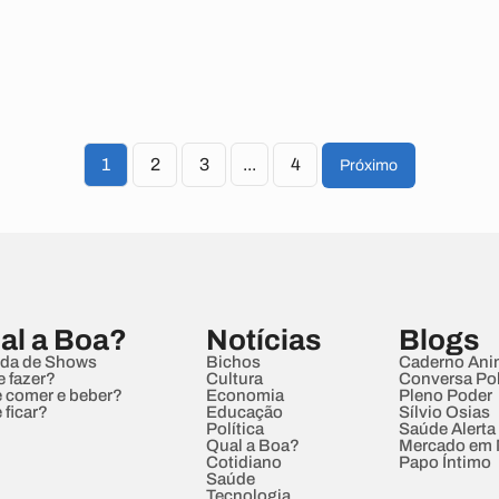
1
2
3
...
4
Próximo
al a Boa?
Notícias
Blogs
da de Shows
Bichos
Caderno Ani
e fazer?
Cultura
Conversa Pol
 comer e beber?
Economia
Pleno Poder
 ficar?
Educação
Sílvio Osias
Política
Saúde Alerta
Qual a Boa?
Mercado em
Cotidiano
Papo Íntimo
Saúde
Tecnologia