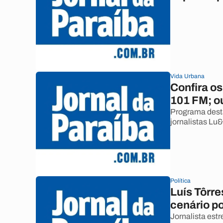
Vida Urbana
Confira o
101 FM; o
Programa desta
jornalistas Lu&
Política
Luís Tôrre
cenário po
Jornalista est