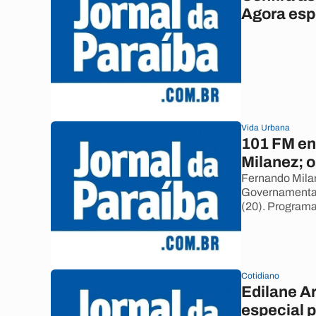
Agora esp
Vida Urbana
101 FM en
Milanez; o
Fernando Milan
Governamental,
(20). Programa
Cotidiano
Edilane A
especial p