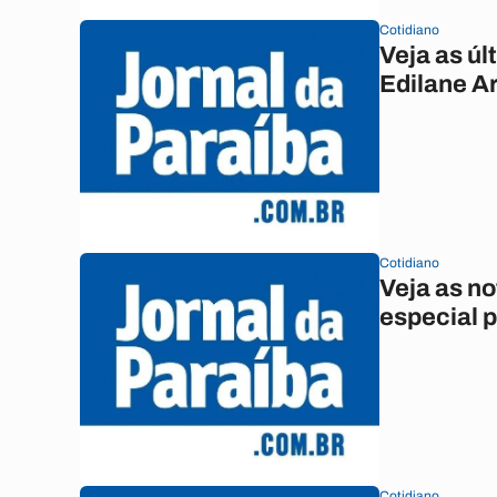
Cotidiano
Veja as úl
Edilane A
Cotidiano
Veja as no
especial p
Cotidiano