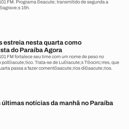
101 FM. Programa &eacute; transmitido de segunda a
 &agrave;s 15h.
s estreia nesta quarta como
sta do Paraíba Agora
101 FM fortalece seu time com um nome de peso no
 pol&iacute;tico. Trata-se de Lu&iacute;s T&ocirc;rres, que
 quarta passa a fazer coment&aacute;rios di&aacute;rios.
s últimas notícias da manhã no Paraíba