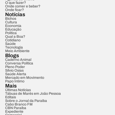
O que fazer?
Onde comer e beber?
Onde ficar?
Notícias
Bichos
Cultura
Economia
Educação
Política
Qual a Boa?
Cotidiano
Saúde
Tecnologia
Meio Ambiente
Blogs
Caderno Animal
Conversa Política
Pleno Poder
Sílvio Osias
Saúde Alerta
Mercado em Movimento
Papo Íntimo
Mais
Últimas Notícias
Tábuas de Marés em João Pessoa
Editais
Sobre o Jornal da Paraíba
Cabo Branco FM
CBN Paraíba
Expediente