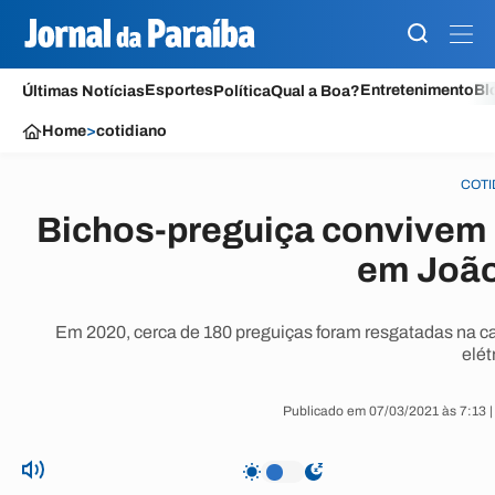
Esportes
Entretenimento
Bl
Últimas Notícias
Política
Qual a Boa?
Home
>
cotidiano
COTI
Bichos-preguiça convivem 
em Joã
Em 2020, cerca de 180 preguiças foram resgatadas na cap
elét
Publicado em 07/03/2021 às 7:13 |