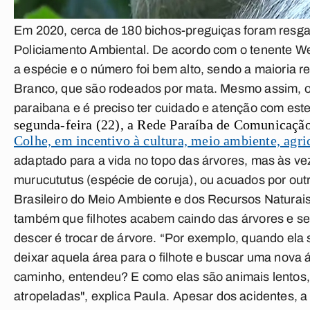
Em 2020, cerca de 180 bichos-preguiças foram resg
Policiamento Ambiental. De acordo com o tenente Wel
a espécie e o número foi bem alto, sendo a maioria r
Branco, que são rodeados por mata. Mesmo assim, o
paraibana e é preciso ter cuidado e atenção com est
segunda-feira (22), a Rede Paraíba de Comunicação
Colhe, em incentivo à cultura, meio ambiente, agri
adaptado para a vida no topo das árvores, mas às v
murucututus (espécie de coruja), ou acuados por outro
Brasileiro do Meio Ambiente e dos Recursos Natura
também que filhotes acabem caindo das árvores e s
descer é trocar de árvore. “Por exemplo, quando ela s
deixar aquela área para o filhote e buscar uma nova 
caminho, entendeu? E como elas são animais lentos,
atropeladas", explica Paula.
Apesar dos acidentes, a 