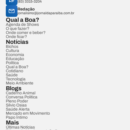
(83) 3315-3204
Redação
jornalismo@jornaldaparaiba.com.br
Qual a Boa?
Agenda de Shows
O que fazer?
Onde comer e beber?
Onde ficar?
Notícias
Bichos
Cultura
Economia
Educação
Política
Qual a Boa?
Cotidiano
Saúde
Tecnologia
Meio Ambiente
Blogs
Caderno Animal
Conversa Política
Pleno Poder
Sílvio Osias
Saúde Alerta
Mercado em Movimento
Papo Íntimo
Mais
Últimas Notícias