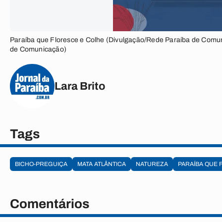
Paraíba que Floresce e Colhe (Divulgação/Rede Paraíba de Comun
de Comunicação)
Lara Brito
Tags
BICHO-PREGUIÇA
MATA ATLÂNTICA
NATUREZA
PARAÍBA QUE 
Comentários