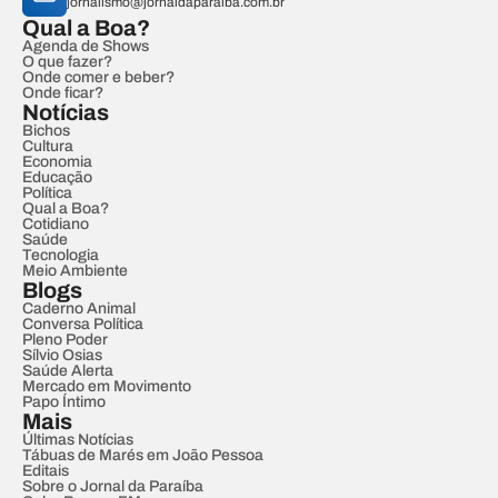
jornalismo@jornaldaparaiba.com.br
Qual a Boa?
Agenda de Shows
O que fazer?
Onde comer e beber?
Onde ficar?
Notícias
Bichos
Cultura
Economia
Educação
Política
Qual a Boa?
Cotidiano
Saúde
Tecnologia
Meio Ambiente
Blogs
Caderno Animal
Conversa Política
Pleno Poder
Sílvio Osias
Saúde Alerta
Mercado em Movimento
Papo Íntimo
Mais
Últimas Notícias
Tábuas de Marés em João Pessoa
Editais
Sobre o Jornal da Paraíba