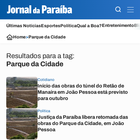
Entretenimento
Bl
Últimas Notícias
Esportes
Política
Qual a Boa?
Home
>
Parque da Cidade
Resultados para a tag:
Parque da Cidade
Cotidiano
Início das obras do túnel do Retão de
Manaíra em João Pessoa está previsto
para outubro
Política
Justiça da Paraíba libera retomada das
obras do Parque da Cidade, em João
Pessoa