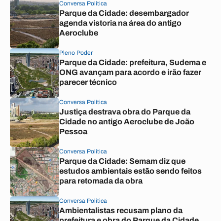
Conversa Política
Parque da Cidade: desembargador
agenda vistoria na área do antigo
Aeroclube
Pleno Poder
Parque da Cidade: prefeitura, Sudema e
ONG avançam para acordo e irão fazer
parecer técnico
Conversa Política
Justiça destrava obra do Parque da
Cidade no antigo Aeroclube de João
Pessoa
Conversa Política
Parque da Cidade: Semam diz que
estudos ambientais estão sendo feitos
para retomada da obra
Conversa Política
Ambientalistas recusam plano da
prefeitura e obra do Parque da Cidade