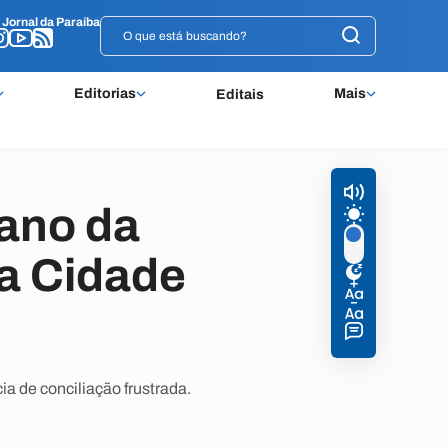
o
o
Jornal da Paraíba
Jornal da Paraíba
Editorias
Mais
Editais
ano da
da Cidade
a de conciliação frustrada.