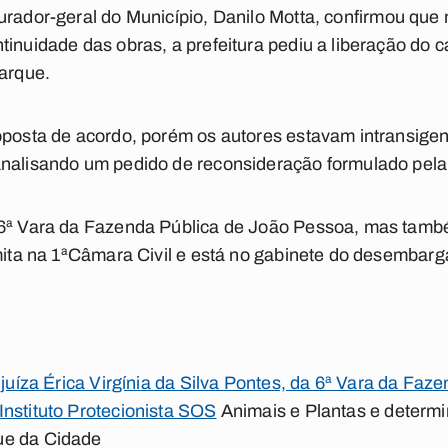
urador-geral do Município, Danilo Motta, confirmou que
tinuidade das obras, a prefeitura pediu a liberação do c
Parque.
oposta de acordo, porém os autores estavam intransigent
nalisando um pedido de reconsideração formulado pela P
 6ª Vara da Fazenda Pública de João Pessoa, mas també
amita na 1ªCâmara Civil e está no gabinete do desembar
 juíza Érica Virgínia da Silva Pontes, da 6ª Vara da Faz
nstituto Protecionista SOS
Animais e Plantas e determi
ue da Cidade