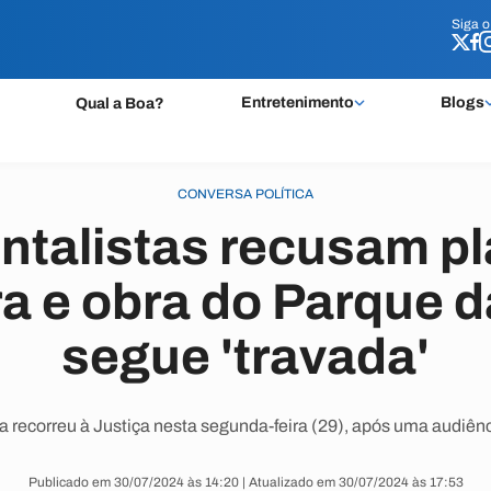
Siga 
Siga 
Entretenimento
Blogs
Qual a Boa?
CONVERSA POLÍTICA
ntalistas recusam pl
ra e obra do Parque 
segue 'travada'
a recorreu à Justiça nesta segunda-feira (29), após uma audiênci
Publicado em 30/07/2024 às 14:20 | Atualizado em 30/07/2024 às 17:53