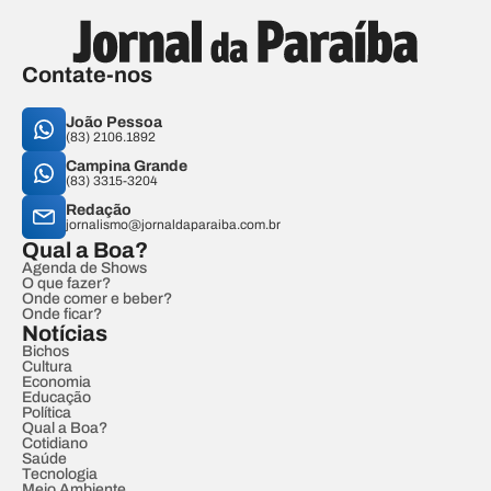
Contate-nos
João Pessoa
(83) 2106.1892
Campina Grande
(83) 3315-3204
Redação
jornalismo@jornaldaparaiba.com.br
Qual a Boa?
Agenda de Shows
O que fazer?
Onde comer e beber?
Onde ficar?
Notícias
Bichos
Cultura
Economia
Educação
Política
Qual a Boa?
Cotidiano
Saúde
Tecnologia
Meio Ambiente