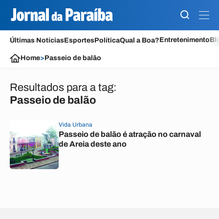
Entretenimento
Bl
Últimas Notícias
Esportes
Política
Qual a Boa?
Home
>
Passeio de balão
Resultados para a tag:
Passeio de balão
Vida Urbana
Passeio de balão é atração no carnaval
de Areia deste ano