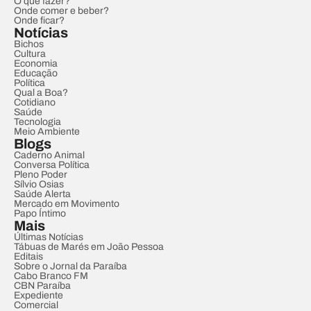
O que fazer?
Onde comer e beber?
Onde ficar?
Notícias
Bichos
Cultura
Economia
Educação
Política
Qual a Boa?
Cotidiano
Saúde
Tecnologia
Meio Ambiente
Blogs
Caderno Animal
Conversa Política
Pleno Poder
Sílvio Osias
Saúde Alerta
Mercado em Movimento
Papo Íntimo
Mais
Últimas Notícias
Tábuas de Marés em João Pessoa
Editais
Sobre o Jornal da Paraíba
Cabo Branco FM
CBN Paraíba
Expediente
Comercial