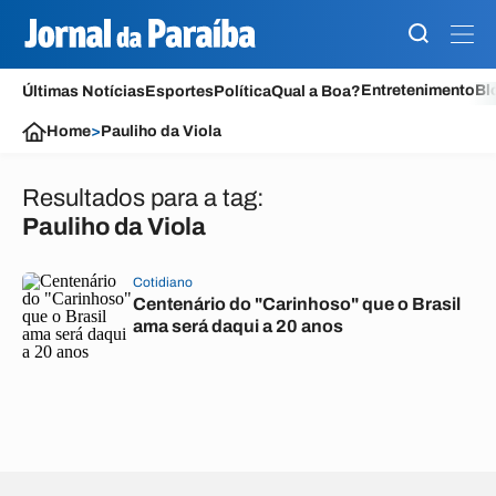
Entretenimento
Bl
Últimas Notícias
Esportes
Política
Qual a Boa?
Home
>
Pauliho da Viola
Resultados para a tag:
Pauliho da Viola
Cotidiano
Centenário do "Carinhoso" que o Brasil
ama será daqui a 20 anos