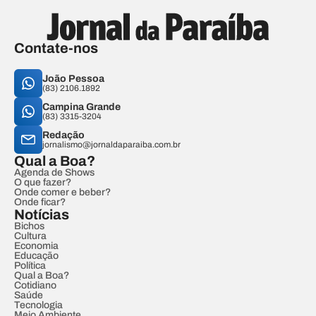
Contate-nos
João Pessoa
(83) 2106.1892
Campina Grande
(83) 3315-3204
Redação
jornalismo@jornaldaparaiba.com.br
Qual a Boa?
Agenda de Shows
O que fazer?
Onde comer e beber?
Onde ficar?
Notícias
Bichos
Cultura
Economia
Educação
Política
Qual a Boa?
Cotidiano
Saúde
Tecnologia
Meio Ambiente