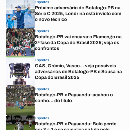
Esportes
Próximo adversário do Botafogo-PB na
Série C 2025, Londrina está invicto com
o novo técnico
Esportes
Botafogo-PB vai encarar o Flamengo na
3ª fase da Copa do Brasil 2025; veja os
confrontos
Esportes
GAS, Grêmio, Vasco... veja possíveis
adversários de Botafogo-PB e Sousa na
Copa do Brasil 2025
Esportes
Botafogo-PB x Paysandu: acabou o
sonho... do título
Esportes
Botafogo-PB x Paysandu: Belo perde
por 3 a 2 e se complica na luta pelo