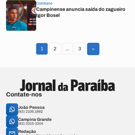
Cotidiano
Campinense anuncia saída do zagueiro
Igor Bosel
1
2
...
3
>
Contate-nos
João Pessoa
(83) 2106.1892
Campina Grande
(83) 3315-3204
Redação