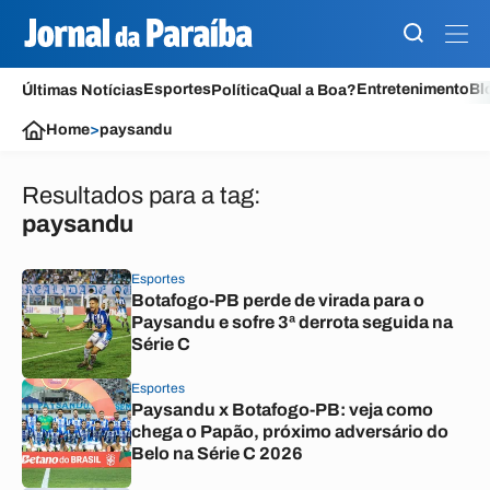
Esportes
Entretenimento
Bl
Últimas Notícias
Política
Qual a Boa?
Home
>
paysandu
Resultados para a tag:
paysandu
Esportes
Botafogo-PB perde de virada para o
Paysandu e sofre 3ª derrota seguida na
Série C
Esportes
Paysandu x Botafogo-PB: veja como
chega o Papão, próximo adversário do
Belo na Série C 2026