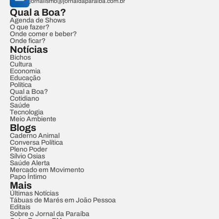
jornalismo@jornaldaparaiba.com.br
Qual a Boa?
Agenda de Shows
O que fazer?
Onde comer e beber?
Onde ficar?
Notícias
Bichos
Cultura
Economia
Educação
Política
Qual a Boa?
Cotidiano
Saúde
Tecnologia
Meio Ambiente
Blogs
Caderno Animal
Conversa Política
Pleno Poder
Sílvio Osias
Saúde Alerta
Mercado em Movimento
Papo Íntimo
Mais
Últimas Notícias
Tábuas de Marés em João Pessoa
Editais
Sobre o Jornal da Paraíba