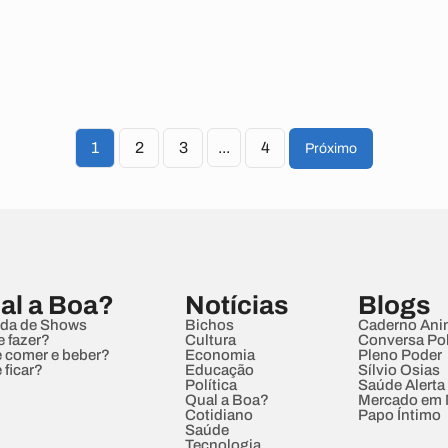
1
2
3
...
4
Próximo
al a Boa?
Notícias
Blogs
da de Shows
Bichos
Caderno Ani
e fazer?
Cultura
Conversa Pol
 comer e beber?
Economia
Pleno Poder
 ficar?
Educação
Sílvio Osias
Política
Saúde Alerta
Qual a Boa?
Mercado em
Cotidiano
Papo Íntimo
Saúde
Tecnologia