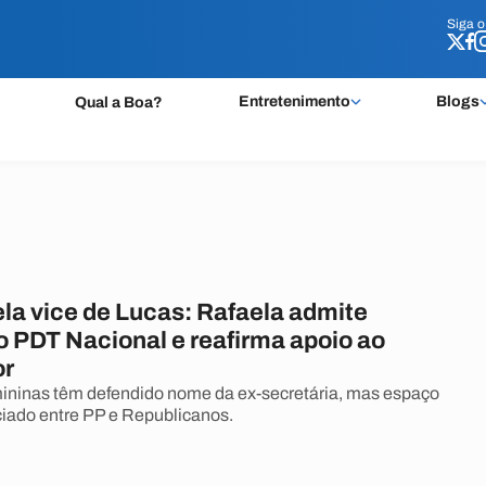
Siga 
Siga 
Entretenimento
Blogs
Qual a Boa?
la vice de Lucas: Rafaela admite
o PDT Nacional e reafirma apoio ao
or
ininas têm defendido nome da ex-secretária, mas espaço
iado entre PP e Republicanos.