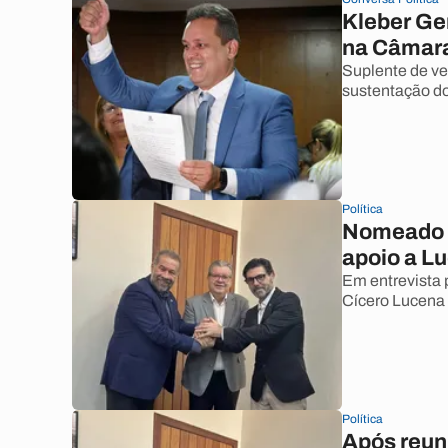
Kleber Ge
na Câmara
Suplente de ve
sustentação do
Política
Nomeado n
apoio a L
Em entrevista 
Cícero Lucena 
Política
Após reun