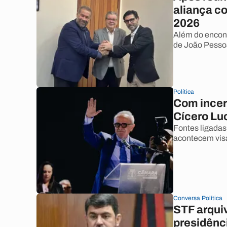
aliança c
2026
Além do encont
de João Pesso
Política
Com incer
Cícero Lu
Fontes ligadas
acontecem visa
Conversa Política
STF arquiv
presidênc