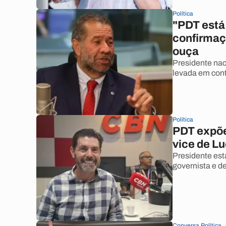
Política
"PDT está
confirmaç
ouça
Presidente nac
levada em cont
Política
PDT expõe
vice de Lu
Presidente est
governista e d
Conversa Política