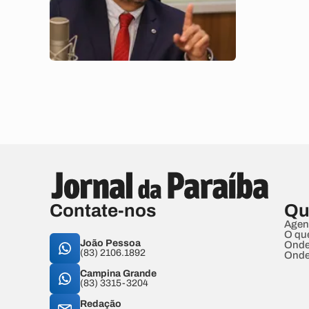
Contate-nos
Qu
Agen
O qu
João Pessoa
Onde
(83) 2106.1892
Onde
Campina Grande
(83) 3315-3204
Redação