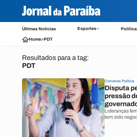
Esportes
Últimas Notícias
Política
Home
>
PDT
Resultados para a tag:
PDT
Conversa Política
Disputa pe
pressão d
governad
Lideranças fem
tem sido negoc