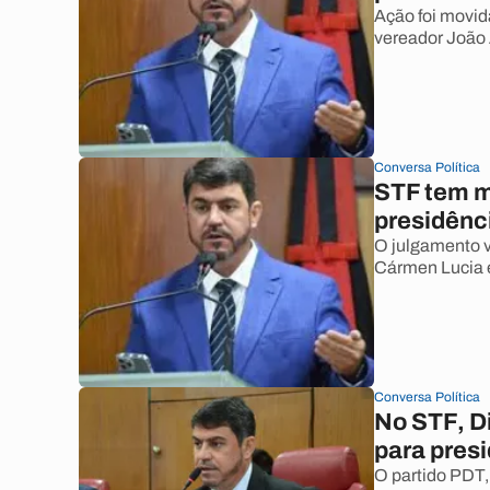
Ação foi movid
vereador João
Conversa Política
STF tem m
presidênc
O julgamento vi
Cármen Lucia e
Conversa Política
No STF, D
para pres
O partido PDT,