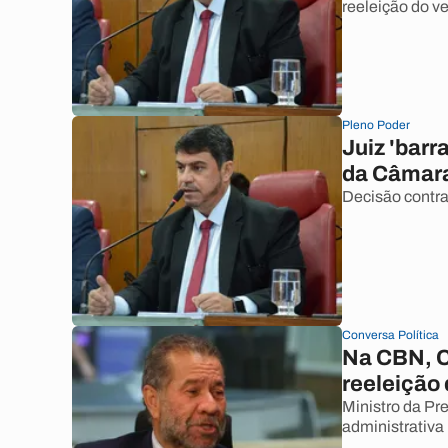
reeleição do ve
Pleno Poder
Juiz 'barr
da Câmara
Decisão contr
Conversa Política
Na CBN, C
reeleição
Ministro da Pr
administrativa 