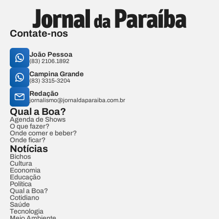
Contate-nos
João Pessoa
(83) 2106.1892
Campina Grande
(83) 3315-3204
Redação
jornalismo@jornaldaparaiba.com.br
Qual a Boa?
Agenda de Shows
O que fazer?
Onde comer e beber?
Onde ficar?
Notícias
Bichos
Cultura
Economia
Educação
Política
Qual a Boa?
Cotidiano
Saúde
Tecnologia
Meio Ambiente