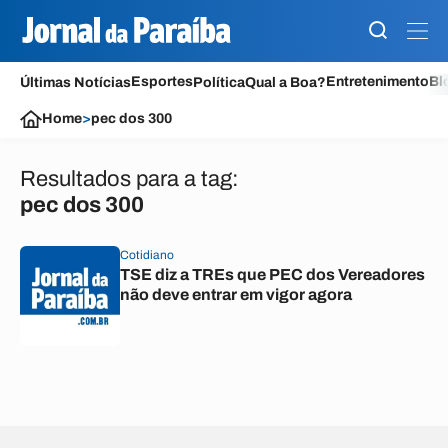
Esportes
Entretenimento
Bl
Últimas Notícias
Política
Qual a Boa?
Home
>
pec dos 300
Resultados para a tag:
pec dos 300
Cotidiano
TSE diz a TREs que PEC dos Vereadores
não deve entrar em vigor agora