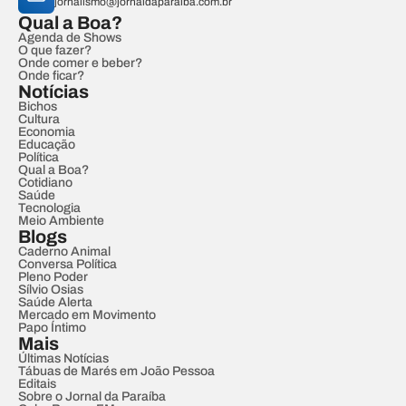
jornalismo@jornaldaparaiba.com.br
Qual a Boa?
Agenda de Shows
O que fazer?
Onde comer e beber?
Onde ficar?
Notícias
Bichos
Cultura
Economia
Educação
Política
Qual a Boa?
Cotidiano
Saúde
Tecnologia
Meio Ambiente
Blogs
Caderno Animal
Conversa Política
Pleno Poder
Sílvio Osias
Saúde Alerta
Mercado em Movimento
Papo Íntimo
Mais
Últimas Notícias
Tábuas de Marés em João Pessoa
Editais
Sobre o Jornal da Paraíba