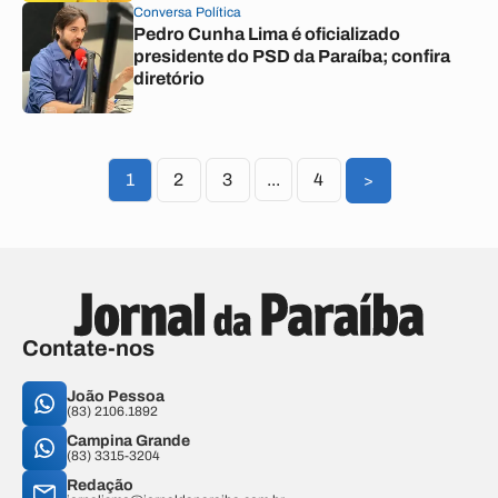
Conversa Política
Pedro Cunha Lima é oficializado
presidente do PSD da Paraíba; confira
diretório
1
2
3
...
4
>
Contate-nos
João Pessoa
(83) 2106.1892
Campina Grande
(83) 3315-3204
Redação