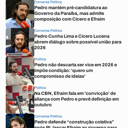
Conversa Política
Pedro mantém pré-candidatura ao
Governo da Paraíba, mas admite
composição com Cícero e Efraim
Conversa Política
Pedro Cunha Lima e Cícero Lucena
abrem diálogo sobre possível união para
2026
Política
Pedro não descarta ser vice em 2026 e
impõe condição: 'quero um
compromisso de ideias'
Política
Na CBN, Efraim fala em 'convicção' de
aliança com Pedro e prevê definição em
outubro
Conversa Política
Pedro defende “construção coletiva”
após PL lançar Efraim ao governo para