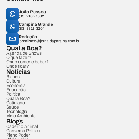
João Pessoa
(83) 2106.1892
Campina Grande
(83) 3315-3204
Redação
jornalismo@jornaldaparaiba.com.br
Qual a Boa?
Agenda de Shows
O que fazer?
Onde comer e beber?
Onde ficar?
Notícias
Bichos
Cultura
Economia
Educação
Política
Qual a Boa?
Cotidiano
Saúde
Tecnologia
Meio Ambiente
Blogs
Caderno Animal
Conversa Política
Pleno Poder