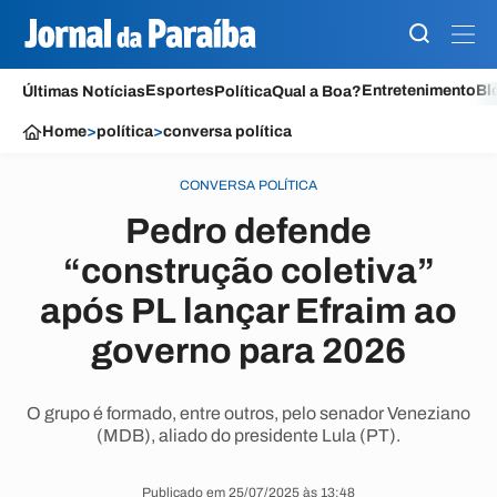
Esportes
Entretenimento
Bl
Últimas Notícias
Política
Qual a Boa?
Home
>
política
>
conversa política
CONVERSA POLÍTICA
Pedro defende
“construção coletiva”
após PL lançar Efraim ao
governo para 2026
O grupo é formado, entre outros, pelo senador Veneziano
(MDB), aliado do presidente Lula (PT).
Publicado em 25/07/2025 às 13:48