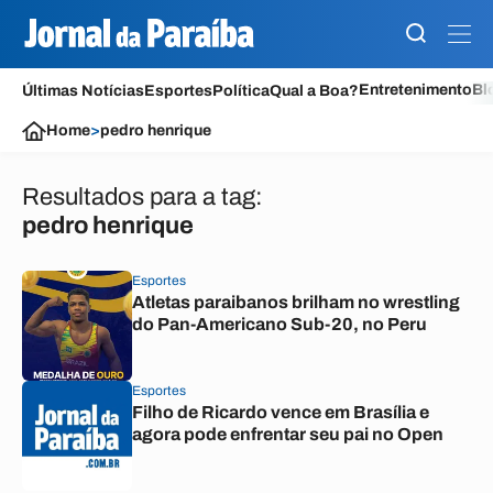
Entretenimento
Bl
Últimas Notícias
Esportes
Política
Qual a Boa?
Home
>
pedro henrique
Resultados para a tag:
pedro henrique
Esportes
Atletas paraibanos brilham no wrestling
do Pan-Americano Sub-20, no Peru
Esportes
Filho de Ricardo vence em Brasília e
agora pode enfrentar seu pai no Open