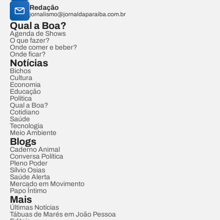
Redação
jornalismo@jornaldaparaiba.com.br
Qual a Boa?
Agenda de Shows
O que fazer?
Onde comer e beber?
Onde ficar?
Notícias
Bichos
Cultura
Economia
Educação
Política
Qual a Boa?
Cotidiano
Saúde
Tecnologia
Meio Ambiente
Blogs
Caderno Animal
Conversa Política
Pleno Poder
Sílvio Osias
Saúde Alerta
Mercado em Movimento
Papo Íntimo
Mais
Últimas Notícias
Tábuas de Marés em João Pessoa