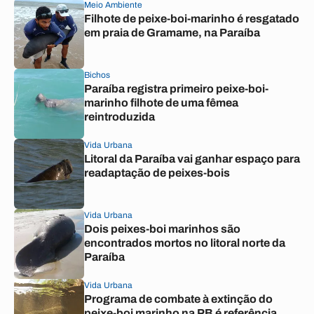
Meio Ambiente
Filhote de peixe-boi-marinho é resgatado
em praia de Gramame, na Paraíba
Bichos
Paraíba registra primeiro peixe-boi-
marinho filhote de uma fêmea
reintroduzida
Vida Urbana
Litoral da Paraíba vai ganhar espaço para
readaptação de peixes-bois
Vida Urbana
Dois peixes-boi marinhos são
encontrados mortos no litoral norte da
Paraíba
Vida Urbana
Programa de combate à extinção do
peixe-boi marinho na PB é referência