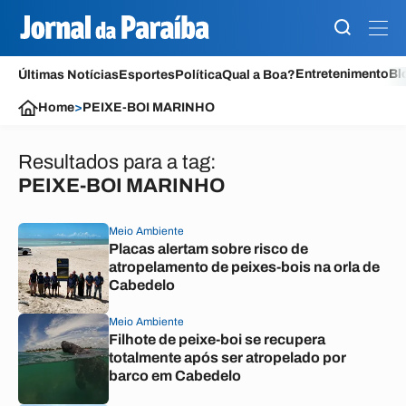
Entretenimento
Bl
Últimas Notícias
Esportes
Política
Qual a Boa?
Home
>
PEIXE-BOI MARINHO
Resultados para a tag:
PEIXE-BOI MARINHO
Meio Ambiente
Placas alertam sobre risco de
atropelamento de peixes-bois na orla de
Cabedelo
Meio Ambiente
Filhote de peixe-boi se recupera
totalmente após ser atropelado por
barco em Cabedelo